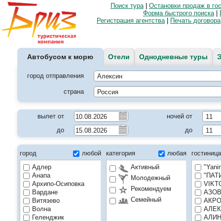
Поиск тура
|
Остановки продаж в го
Форма быстрого поиска
|
Регистрация агентства
|
Печать договора
Автобусом к морю
Отели
Однодневные туры
город отправления
страна
вылет от
ночей от
до
до
город
любой
категория
любая
гостиниц
Адлер
Активный
"Yani
Анапа
"ПАТИ
Молодежный
Архипо-Осиповка
VIKTO
Рекомендуем
Вардане
АЗОВ
Семейный
Витязево
АКРО
Волна
АЛЕК
Геленджик
АЛИН