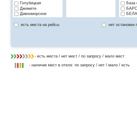
Голубицкая
База
Джемете
БАРС
Дивноморское
БЕЛА
Кабардинка
ВАЛЕ
Крым Республика
ВОЛН
есть места на рейсы
нет остановки 
Лазаревское
ГАЛИ
Лермонтово
ГЕОР
Госте
ДИАМ
ДИОН
Добра
- есть места / нет мест / по запросу / мало мест
ДОМИ
- наличие мест в отеле: по запросу / нет / мало / есть
ЖЕМЧ
ЗЕЛЕ
КАРС
КАТР
КОК-К
КОКО
КОМФ
КРУИ
ЛАВА
ЛЕГЕ
МОРС
МОРС
НА "
НА С